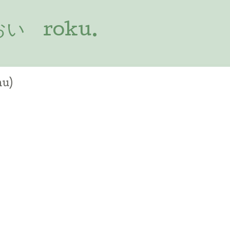
 roku.
hu)